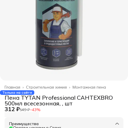
Главная
›
Строительная химия
›
Монтажная пена
Только на сайте
Пена TYTAN Professional CAHTEXBRO
500мл всесезонная, , шт
312 ₽
549 ₽
−
43
%
Преимущества
Оплата частями в Сплит