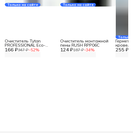
Только на сайте
Только на сайте
Только 
Очиститель Tytan
Очиститель монтажной
Гермети
PROFESSIONAL Еco-
пены RUSH RPP06C
кровельн
166 ₽
Cleaner 500 мл 246004
124 ₽
255 ₽
310 мл, 
347 ₽
−
52
%
187 ₽
−
34
%
36
нейтрал