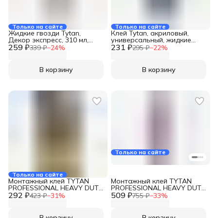
Только на сайте
Только на сайте
Жидкие гвозди Tytan,
Клей Tytan, акриловый,
Декор экспресс, 310 мл,
универсальный, жидкие
259 ₽
16103
231 ₽
гвозди, белый,
339 ₽
−
24
%
295 ₽
−
22
%
однокомпонентный, 210 мл,
16165, Декор экспресс
В корзину
В корзину
Только на сайте
Только на сайте
Монтажный клей TYTAN
Монтажный клей TYTAN
PROFESSIONAL HEAVY DUTY
PROFESSIONAL HEAVY DUTY
292 ₽
каучуковый 100мл 23714
509 ₽
каучуковый 310мл 62963
423 ₽
−
31
%
755 ₽
−
33
%
44015
В корзину
В корзину