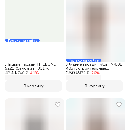
Только на сайте
Только на сайте
Жидкие гвозди TITEBOND
Жидкие гвозди Tytan, №601,
5221 (белая эт.) 311 мл
405 г, строительные,
434 ₽
350 ₽
универсальные, бежевые,
740 ₽
−
41
%
472 ₽
−
26
%
23240
В корзину
В корзину