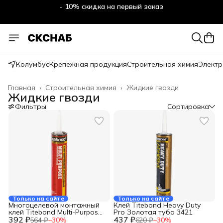
- 10% скидка на первый заказ
Колумбус
Крепежная продукция
Строительная химия
Электр
Главная
›
Строительная химия
›
Жидкие гвозди
Жидкие гвозди
Фильтры
Сортировка
Только на сайте
Только на сайте
Многоцелевой монтажный
Клей Titebond Heavy Duty
клей Titebond Multi-Purpose
Pro Золотая туба 3421
392 ₽
красный картридж 3451
437 ₽
564 ₽
−
30
%
620 ₽
−
30
%