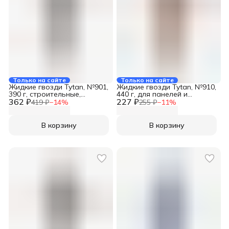
Только на сайте
Только на сайте
Жидкие гвозди Tytan, №901,
Жидкие гвозди Tytan, №910,
390 г, строительные,
440 г, для панелей и
362 ₽
сверхпрочные, бежевые,
227 ₽
молдингов, строительные,
419 ₽
−
14
%
255 ₽
−
11
%
23288
16523
В корзину
В корзину