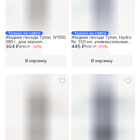
Только на сайте
Только на сайте
Жидкие гвозди Tytan, №930,
Жидкие гвозди Tytan, Hydro
380 г, для зеркал,
fix, 310 мл, универсальные,
364 ₽
строительные, бежевые,
445 ₽
96184
490 ₽
−
26
%
597 ₽
−
25
%
23301
В корзину
В корзину