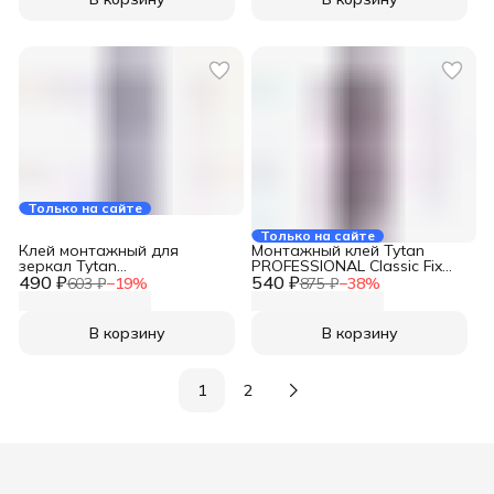
Только на сайте
Только на сайте
Клей монтажный для
Монтажный клей Tytan
зеркал Tytan
PROFESSIONAL Classic Fix
490 ₽
PROFESSIONAL, бежевый,
540 ₽
каучуковый прозрачный
603 ₽
−
19
%
875 ₽
−
38
%
310 мл, 96221, 27103
310мл 43340
В корзину
В корзину
1
2