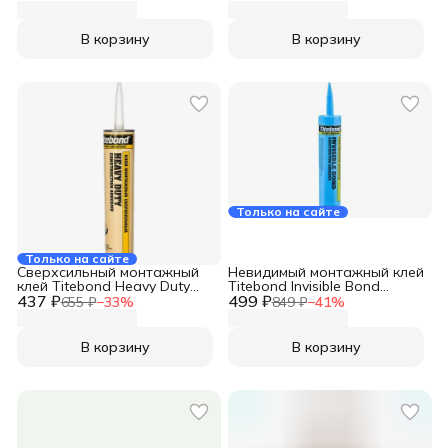
В корзину
В корзину
Только на сайте
Только на сайте
Сверхсильный монтажный
Невидимый монтажный клей
клей Titebond Heavy Duty
Titebond Invisible Bond
437 ₽
желтый картридж 5261
499 ₽
голубой картридж 57451
655 ₽
−
33
%
849 ₽
−
41
%
В корзину
В корзину