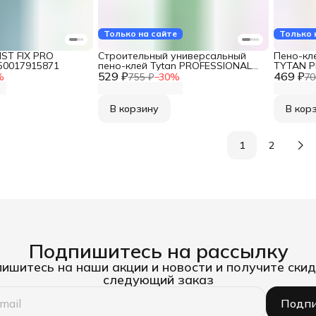
Только на сайте
Только 
IST FIX PRO
Строительный универсальный
Пено-кл
50017915871
пено-клей Tytan PROFESSIONAL
TYTAN P
529 ₽
профессиональный, под
469 ₽
всесезо
%
755 ₽
−
30
%
70
пистолет, 750 мл 248008
(12) 160
В корзину
В кор
1
2
Подпишитесь на рассылку
ишитесь на наши акции и новости и получите скид
следующий заказ
Подпи