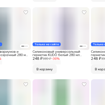
е
Только на сайте
Только 
квариумов и
Силиконовый универсальный
Силикон
озрачный 280 мл
герметик KUDO белый 280 мл
гермети
248 ₽
KSK-101
248 ₽
мл KSK-
%
389 ₽
−
36
%
39
В корзину
В кор