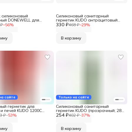
к силиконовый
Силиконовый санитарный
ный DONEWELL для
герметик KUDO антрацитовый
 кухни, с добавкой
330 ₽
серый, 280 мл KSK-124
 ₽
−
56
%
468 ₽
−
29
%
лесени, белый, 40 мл
зину
В корзину
на сайте
Только на сайте
ный герметик для
Силиконовый санитарный
 и печей KUDO 1200С
герметик KUDO (прозрачный; 280
280 мл KSK-702
254 ₽
мл) KSK-120
3 ₽
−
53
%
402 ₽
−
37
%
зину
В корзину