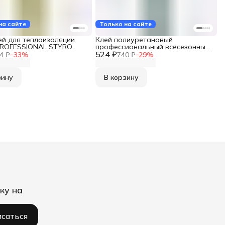
на сайте
Только на сайте
ей для теплоизоляции
Клей полиуретановый
ROFESSIONAL STYRO
профессиональный всесезонный
нная 753 Профи 750 мл
524 ₽
для строительных блоков KUDO
4 ₽
−
33
%
740 ₽
−
29
%
48 274823
PROFF 28+ KUPP10UABL
зину
В корзину
ку на
саться