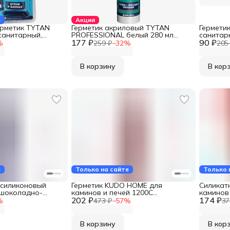
е
Акция
ерметик TYTAN
Герметик акриловый TYTAN
Гермети
санитарный,
PROFESSIONAL белый 280 мл
санитар
601 270881
177 ₽
14889 262446
90 ₽
ванной и
%
259 ₽
−
32
%
205
против п
DST-121
В корзину
В кор
е
Только на сайте
Только 
 силиконовый
Герметик KUDO HOME для
Силикат
 шоколадно-
каминов и печей 1200С
каминов
8017 280 мл KSK-
202 ₽
силикатный красно-коричневый
174 ₽
черный 
%
473 ₽
−
57
%
37
280 мл KSK-707
В корзину
В кор