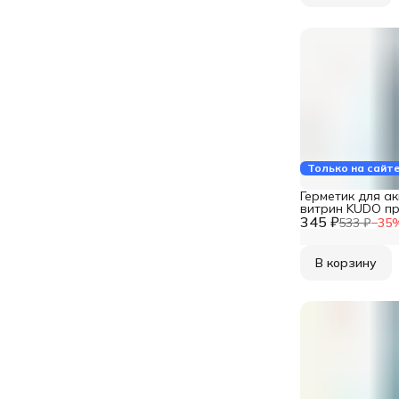
Только на сайт
Герметик для а
витрин KUDO пр
345 ₽
KSK-200
533 ₽
−
35
В корзину