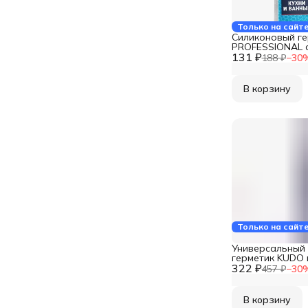
Только на сайт
Силиконовый г
PROFESSIONAL 
131 ₽
белый, 85 мл 17
188 ₽
−
30
В корзину
Только на сайт
Универсальный
герметик KUDO
322 ₽
коричневый RAL
457 ₽
−
30
106
В корзину