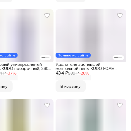
на сайте
Только на сайте
овый универсальный
Удалитель застывшей
к KUDO прозрачный, 280
монтажной пены KUDO FOAM
100
434 ₽
REMOVER KUPH04R
4 ₽
−
37
%
599 ₽
−
28
%
зину
В корзину