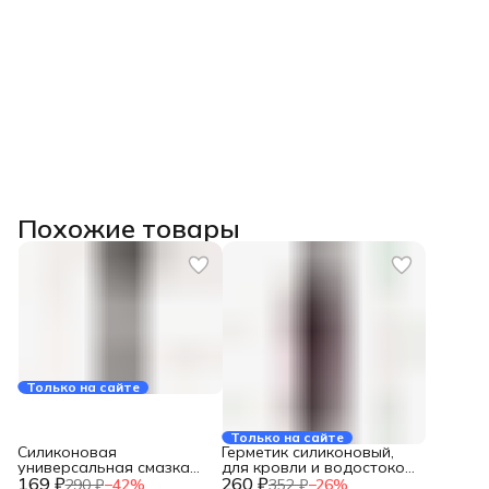
Похожие товары
Только на сайте
Только на сайте
Силиконовая
Герметик силиконовый,
универсальная смазка
для кровли и водостоков,
169 ₽
KUDO 210 мл новинка KU-
260 ₽
Tytan, 16684, 310 мл,
290 ₽
−
42
%
352 ₽
−
26
%