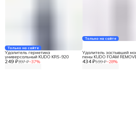
Только на сайте
Только на сайте
Удалитель герметика
Удалитель застывшей м
универсальный KUDO KRS-920
пены KUDO FOAM REMOV
249 ₽
434 ₽
KUPH04R
397 ₽
−
37
%
599 ₽
−
28
%