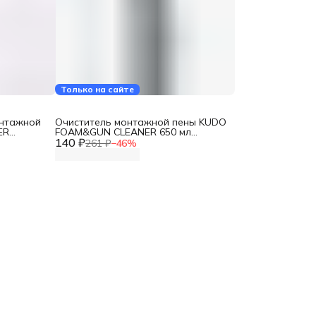
Только на сайте
онтажной
Очиститель монтажной пены KUDO
ER
FOAM&GUN CLEANER 650 мл
140 ₽
KUPP06C
261 ₽
−
46
%