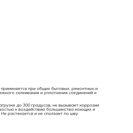
УФ‑излучению, температурным перепадам. Не растекаетс
не сползает по шву.
 применяется при общих бытовых, ремонтных и
ежного склеивания и уплотнения соединений и
агрузке до 300 градусов, не вызывает коррозии
ивостью к воздействию большинства моющих и
Не растекается и не сползает по шву.