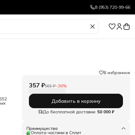
8 (953) 720-99-66
В избранное
357 ₽
561 ₽
−
36
%
152
Добавить в корзину
ных
До бесплатной доставки:
50 000 ₽
ой
ью к
Преимущества
Оплата частями в Сплит