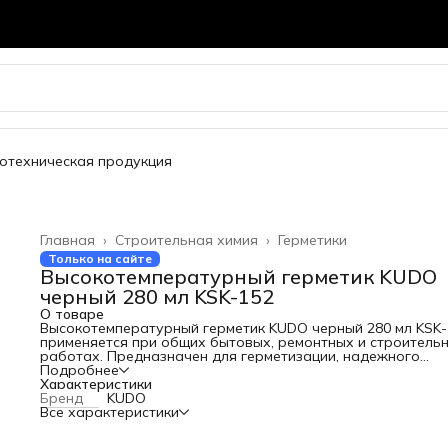
отехническая продукция
Главная
›
Строительная химия
›
Герметики
Только на сайте
Высокотемпературный герметик KUDO
черный 280 мл KSK-152
О товаре
Высокотемпературный герметик KUDO черный 280 мл KSK-
применяется при общих бытовых, ремонтных и строитель
работах. Предназначен для герметизации, надежного
склеивания и уплотнения соединений и деталей,
Подробнее
подверженных воздействию высоких температур.
Характеристики
Продукт сохраняет эластичность при постоянной теплов
Бренд
KUDO
нагрузке до 300 градусов, не вызывает коррозии бетона,
Все характеристики
натурального камня и металлов. Отличается устойчивост
воздействию большинства моющих и чистящих средств,