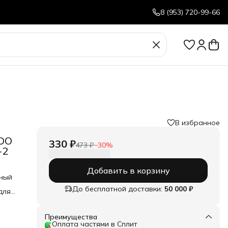
8 (953) 720-99-66
В избранное
DO
330 ₽
473 ₽
−
30
%
-2
Добавить в корзину
ный
До бесплатной доставки:
50 000 ₽
для
Преимущества
Оплата частями в Сплит