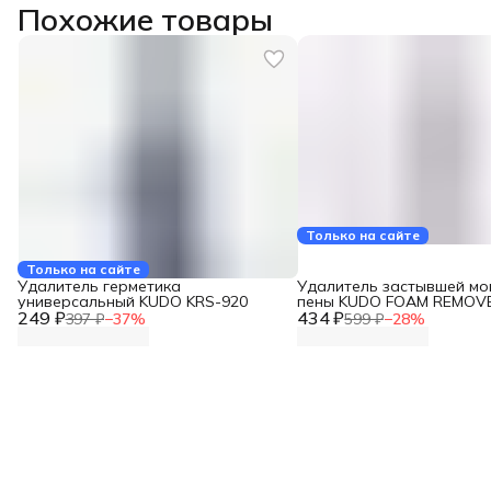
Похожие товары
Только на сайте
Только на сайте
Удалитель герметика
Удалитель застывшей м
универсальный KUDO KRS-920
пены KUDO FOAM REMOV
249 ₽
434 ₽
KUPH04R
397 ₽
−
37
%
599 ₽
−
28
%