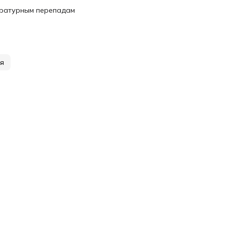
ературным перепадам
ия