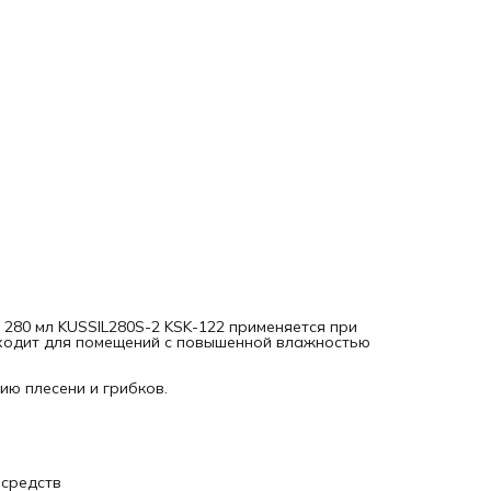
Образует прочный долговечный шов
Устойчив к воздействию большинства моющих и чистящих
средств
Стоек к УФ‑излучению, атмосферным воздействиям,
температурным перепадам
280 мл KUSSIL280S-2 KSK-122 применяется при
дходит для помещений с повышенной влажностью
ию плесени и грибков.
 средств