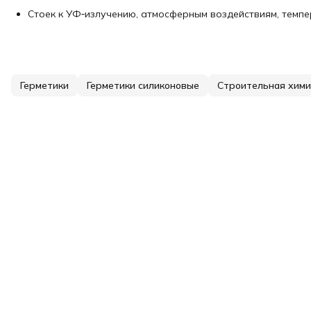
Стоек к УФ‑излучению, атмосферным воздействиям, темп
Герметики
Герметики силиконовые
Строительная хим