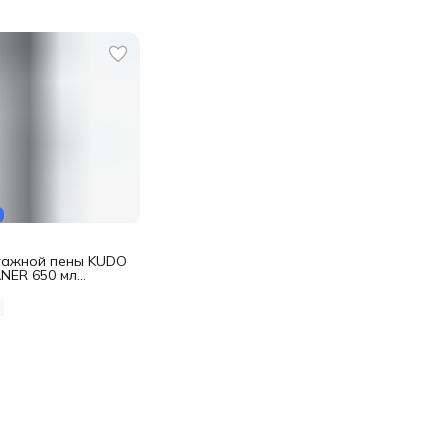
тажной пены KUDO
NER 650 мл
%