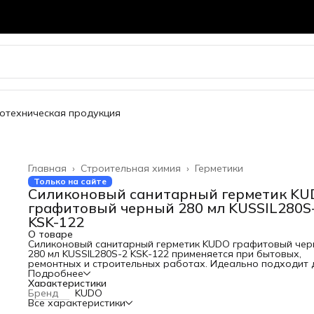
отехническая продукция
Главная
›
Строительная химия
›
Герметики
Только на сайте
Силиконовый санитарный герметик KU
графитовый черный 280 мл KUSSIL280S
KSK-122
О товаре
Силиконовый санитарный герметик KUDO графитовый чер
280 мл KUSSIL280S-2 KSK-122 применяется при бытовых,
ремонтных и строительных работах. Идеально подходит 
помещений с повышенной влажностью (ванные комнаты,
Подробнее
душевые кабины, кухони).
Характеристики
Антисептические добавки в составе препятствуют
Бренд
KUDO
образованию плесени и грибков.
Все характеристики
Преимущества: