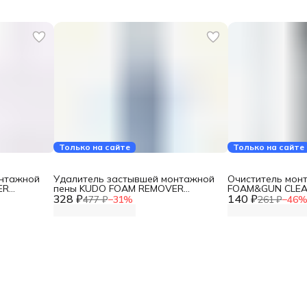
Только на сайте
Только на сайте
онтажной
Удалитель застывшей монтажной
Очиститель мон
ER
пены KUDO FOAM REMOVER
FOAM&GUN CLEA
328 ₽
KUPH02R
140 ₽
KUPP06C
477 ₽
−
31
%
261 ₽
−
46