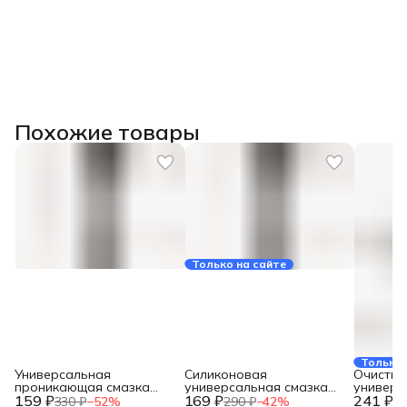
Похожие товары
Только на сайте
Только 
Универсальная
Силиконовая
Очистит
проникающая смазка
универсальная смазка
универс
159 ₽
KUDO 210 мл новинка KU-
169 ₽
KUDO 210 мл новинка KU-
241 ₽
Professio
330 ₽
−
52
%
290 ₽
−
42
%
29