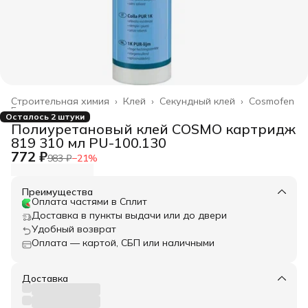
Строительная химия
›
Клей
›
Секундный клей
›
Cosmofen
Главная
›
Осталось 2 штуки
Полиуретановый клей COSMO картридж
819 310 мл PU-100.130
772 ₽
983 ₽
−
21
%
Преимущества
Оплата частями в Сплит
Доставка в пункты выдачи или до двери
Удобный возврат
Оплата — картой, СБП или наличными
Доставка