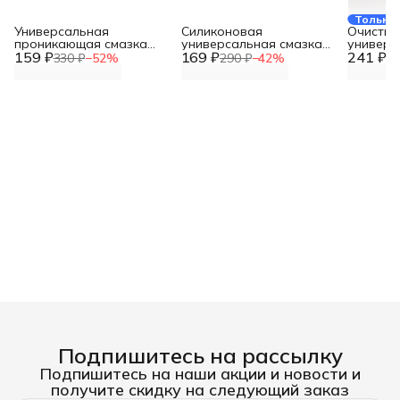
Только 
Универсальная
Силиконовая
Очистит
проникающая смазка
универсальная смазка
универс
159 ₽
KUDO 210 мл новинка KU-
169 ₽
KUDO 210 мл новинка KU-
241 ₽
Professio
330 ₽
−
52
%
290 ₽
−
42
%
29
H423
H422
Tytan, 1
Подпишитесь на рассылку
Подпишитесь на наши акции и новости и
получите скидку на следующий заказ