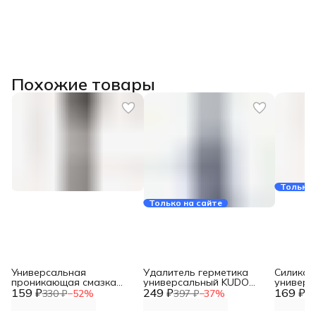
Похожие товары
Только 
Только на сайте
Универсальная
Удалитель герметика
Силикон
проникающая смазка
универсальный KUDO
универс
159 ₽
KUDO 210 мл новинка KU-
249 ₽
KRS-920
169 ₽
KUDO 21
330 ₽
−
52
%
397 ₽
−
37
%
29
H423
H422