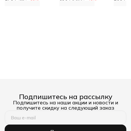
В файл-пакет, 0,9 кг,
В ведро, 3 кг,
нейтрал
RM000003638
RM000003636
Подпишитесь на рассылку
Подпишитесь на наши акции и новости и
получите скидку на следующий заказ