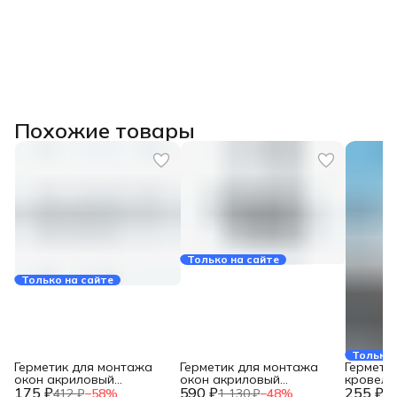
Похожие товары
Только на сайте
Только на сайте
Только 
Герметик для монтажа
Герметик для монтажа
Гермети
окон акриловый
окон акриловый
кровельн
175 ₽
пароизоляционный СТИЗ
590 ₽
пароизоляционный СТИЗ
255 ₽
310 мл, 
412 ₽
−
58
%
1 130 ₽
−
48
%
36