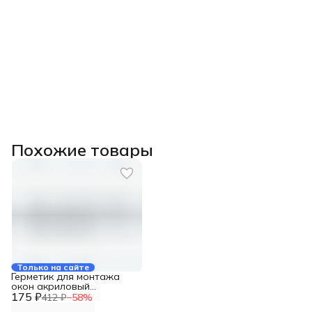
Похожие товары
Только на сайте
Герметик для монтажа
окон акриловый
175 ₽
пароизоляционный СТИЗ
412 ₽
−
58
%
В файл-пакет, 0,9 кг,