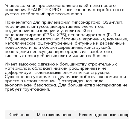
Универсальная профессиональная клей-пена нового
поколения REALIST FIX PRO – всесезонная разработана с
учетом требований профессионалов.
Применяется для приклеивания гипсокартона, OSB-плит,
черепицы, плинтусов, декоративных элементов,
подоконников, изоляции и утеплителей из
пенополистирола (EPS и XPS), пенополиуретана (PUR и
PIR), минеральной ваты на бетонные, кирпичные, каменные,
металлические, оштукатуренные, битумные и деревянные
поверхности, для сборки деревянных конструкций,
возведения ненесущих перегородок из газобетона,
гипсовых пазогребневых плит и ячеистых блоков.
Имеет высокую адгезию к большинству строительных
материалов, обладает низким расширением и не
деформирует склеиваемые элементы конструкции.
Существенно ускоряет отделочные работы, экономична и
проста в использовании. В отвержденном виде
экологически безопасна. Для большинства материалов не
требует грунтования.
Клей пена
Монтажная пена
Рекомендованные товары