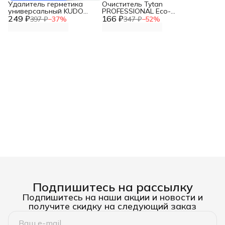
Удалитель герметика
Очиститель Tytan
универсальный KUDO
PROFESSIONAL Еco-
249 ₽
KRS-920
166 ₽
Cleaner 500 мл 246004
397 ₽
−
37
%
347 ₽
−
52
%
Подпишитесь на рассылку
Подпишитесь на наши акции и новости и
получите скидку на следующий заказ