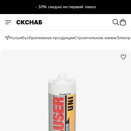
- 10% скидка на первый заказ
Колумбус
Крепежная продукция
Строительная химия
Электр