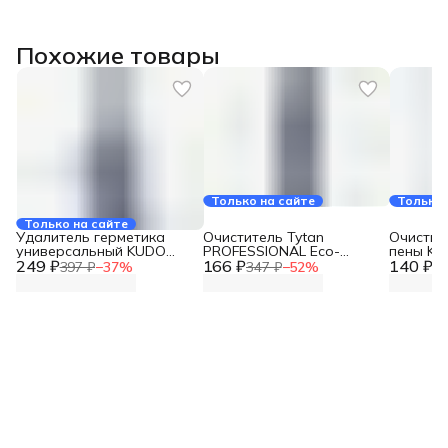
Похожие товары
Только на сайте
Только 
Только на сайте
Удалитель герметика
Очиститель Tytan
Очистит
универсальный KUDO
PROFESSIONAL Еco-
пены K
249 ₽
KRS-920
166 ₽
Cleaner 500 мл 246004
140 ₽
CLEANER
397 ₽
−
37
%
347 ₽
−
52
%
26